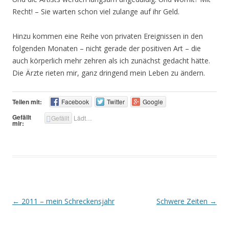
Recht! – Sie warten schon viel zulange auf ihr Geld.
Hinzu kommen eine Reihe von privaten Ereignissen in den
folgenden Monaten – nicht gerade der positiven Art – die
auch körperlich mehr zehren als ich zunächst gedacht hätte.
Die Ärzte rieten mir, ganz dringend mein Leben zu ändern.
Teilen mit:
Facebook
Twitter
Google
Gefällt
Gefällt
Lädt…
mir:
Artikel-Navigation
←
2011 – mein Schreckensjahr
Schwere Zeiten
→