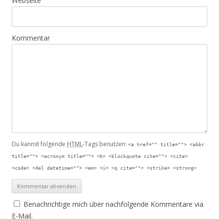
Webseite
Kommentar
Du kannst folgende
HTML
-Tags benutzen:
<a href="" title=""> <abbr
title=""> <acronym title=""> <b> <blockquote cite=""> <cite>
<code> <del datetime=""> <em> <i> <q cite=""> <strike> <strong>
Benachrichtige mich über nachfolgende Kommentare via
E-Mail.