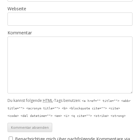
Webseite
Kommentar
Du kannst folgende
HTML
-Tags benutzen:
<a href="" title=""> <abbr
title=""> <acronym title=""> <b> <blockquote cite=""> <cite>
<code> <del datetime=""> <em> <i> <q cite=""> <strike> <strong>
Benachrichtige mich über nachfolgende Kommentare via