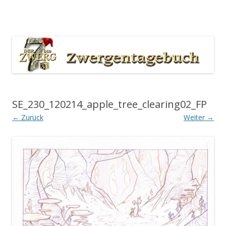
Der 7bte Zwerg Producers Blog
Zum Inhalt springen
SE_230_120214_apple_tree_clearing02_FP
← Zurück
Weiter →