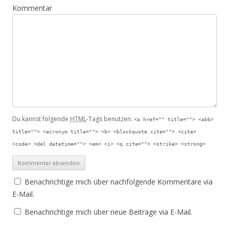
Kommentar
Du kannst folgende
HTML
-Tags benutzen:
<a href="" title=""> <abbr
title=""> <acronym title=""> <b> <blockquote cite=""> <cite>
<code> <del datetime=""> <em> <i> <q cite=""> <strike> <strong>
Benachrichtige mich über nachfolgende Kommentare via
E-Mail.
Benachrichtige mich über neue Beiträge via E-Mail.