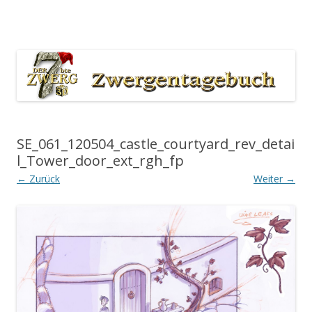
Der 7bte Zwerg Producers Blog
Zum Inhalt springen
SE_061_120504_castle_courtyard_rev_detai
l_Tower_door_ext_rgh_fp
← Zurück
Weiter →