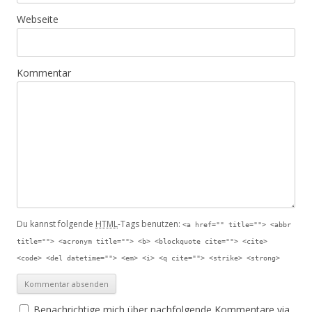
Webseite
Kommentar
Du kannst folgende
HTML
-Tags benutzen:
<a href="" title=""> <abbr
title=""> <acronym title=""> <b> <blockquote cite=""> <cite>
<code> <del datetime=""> <em> <i> <q cite=""> <strike> <strong>
Benachrichtige mich über nachfolgende Kommentare via