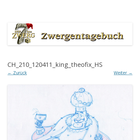
Der 7bte Zwerg Producers Blog
Zum Inhalt springen
CH_210_120411_king_theofix_HS
← Zurück
Weiter →